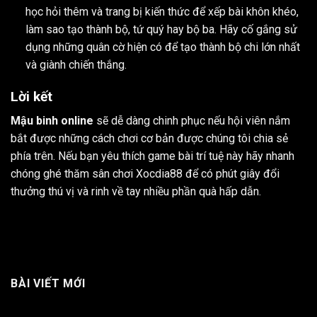
học hỏi thêm và trang bị kiến thức để xếp bài khôn khéo,
làm sao tạo thành bộ, tứ quý hay bộ ba. Hãy cố gắng sử
dụng những quân cờ hiện có để tạo thành bộ chi lớn nhất
và giành chiến thắng.
Lời kết
Mậu binh online
sẽ dễ dàng chinh phục nếu hội viên nắm
bắt được những cách chơi cơ bản được chúng tôi chia sẻ
phía trên. Nếu bạn yêu thích game bài trí tuệ này hãy nhanh
chóng ghé thăm sân chơi Xocdia88 để có phút giây đổi
thưởng thú vị và rinh về tay nhiều phần quà hấp dẫn.
BÀI VIẾT MỚI