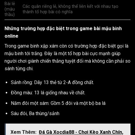
Bài lẻ
Các quân riêng lẻ, không thể liên kết với nhau tạo
(mậu
thành tổ hợp bài có nghĩa
thầu)
Những trường hợp đặc biệt trong game bài mậu binh
online
Trong game binh xập xám còn có trường hợp đặc biệt gọi là
mậu binh tới trắng. Đây là một tổ hợp bài cực mạnh giúp
người chơi giành chiến thắng tuyệt đối mà không cần phải so
sánh từng chi.
Sảnh rồng: Dãy 13 thẻ từ 2-A đồng chất.
Đồng màu: 13 lá giống nhau về chất.
Năm đôi một sám: Gồm 5 đôi và một bộ ba lá
Sáu đôi, Ba thùng/sảnh
Xem Thêm:
Đá Gà Xocdia88 - Chơi Kèo Xanh Chín,