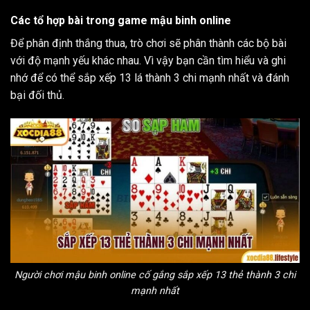
Các tổ hợp bài trong game mậu binh online
Để phân định thắng thua, trò chơi sẽ phân thành các bộ bài
với độ mạnh yếu khác nhau. Vì vậy bạn cần tìm hiểu và ghi
nhớ để có thể sắp xếp 13 lá thành 3 chi mạnh nhất và đánh
bại đối thủ.
Người chơi mậu binh online cố gắng sắp xếp 13 thẻ thành 3 chi
mạnh nhất