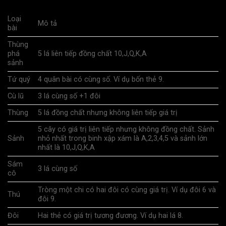
Loại
Mô tả
bài
Thùng
phá
5 lá liên tiếp đồng chất 10,J,Q,K,A
sảnh
Tứ quý
4 quân bài có cùng số. Ví dụ bốn thẻ 9.
Cù lũ
3 lá cùng số +1 đôi
Thùng
5 lá đồng chất nhưng không liên tiếp giá trị
5 cây có giá trị liên tiếp nhưng không đồng chất. Sảnh
Sảnh
nhỏ nhất trong binh xập xám là A,2,3,4,5 và sảnh lớn
nhất là 10,J,Q,K,A
Sám
3 lá cùng số
cô
Tròng một chi có hai đôi có cùng giá trị. Ví dụ đôi 6 và
Thú
đôi 9.
Đôi
Hai thẻ có giá trị tương đương. Ví dụ hai lá 8.