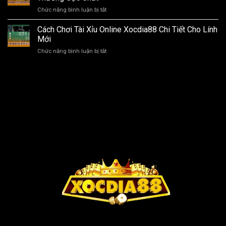
Cua
Thật
ở
Chức năng bình luận bị tắt
Tôm
Về
Đá
Cá
Tay
Gà
Cách Chơi Tài Xỉu Online Xocdia88 Chi Tiết Cho Lính
Dành
Tức
Xocdia88
Cho
Mới
Thì
–
Tân
ở
Chức năng bình luận bị tắt
Chơi
Binh
Cách
Kèo
Xocdia88
Chơi
Xanh
Tài
Chín,
Xỉu
Nhận
Online
Thưởng
Xocdia88
Cực
Chi
Chất
Tiết
Cho
Lính
Mới